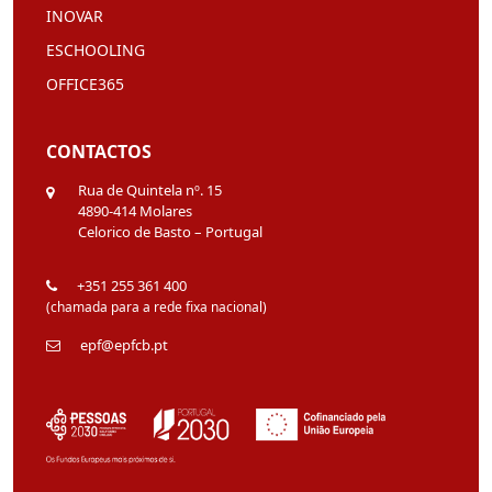
INOVAR
ESCHOOLING
OFFICE365
CONTACTOS
Rua de Quintela nº. 15
4890-414 Molares
Celorico de Basto – Portugal
+351 255 361 400
(chamada para a rede fixa nacional)
epf@epfcb.pt