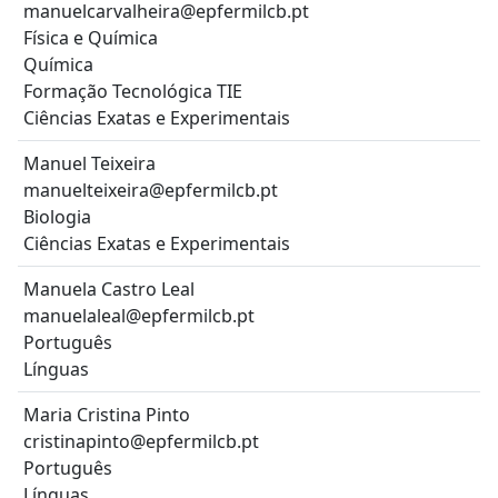
manuelcarvalheira@epfermilcb.pt
Física e Química
Química
Formação Tecnológica TIE
Ciências Exatas e Experimentais
Manuel Teixeira
manuelteixeira@epfermilcb.pt
Biologia
Ciências Exatas e Experimentais
Manuela Castro Leal
manuelaleal@epfermilcb.pt
Português
Línguas
Maria Cristina Pinto
cristinapinto@epfermilcb.pt
Português
Línguas