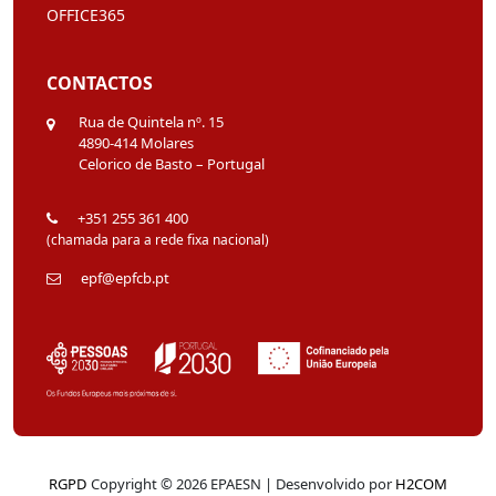
OFFICE365
CONTACTOS
Rua de Quintela nº. 15
4890-414 Molares
Celorico de Basto – Portugal
+351 255 361 400
(chamada para a rede fixa nacional)
epf@epfcb.pt
RGPD
Copyright © 2026 EPAESN | Desenvolvido por
H2COM