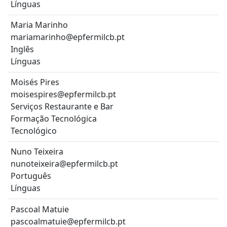
Línguas
Maria Marinho
mariamarinho@epfermilcb.pt
Inglês
Línguas
Moisés Pires
moisespires@epfermilcb.pt
Serviços Restaurante e Bar
Formação Tecnológica
Tecnológico
Nuno Teixeira
nunoteixeira@epfermilcb.pt
Português
Línguas
Pascoal Matuie
pascoalmatuie@epfermilcb.pt