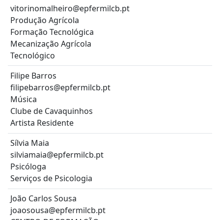
vitorinomalheiro@epfermilcb.pt
Produção Agrícola
Formação Tecnológica
Mecanização Agrícola
Tecnológico
Filipe Barros
filipebarros@epfermilcb.pt
Música
Clube de Cavaquinhos
Artista Residente
Sílvia Maia
silviamaia@epfermilcb.pt
Psicóloga
Serviços de Psicologia
João Carlos Sousa
joaosousa@epfermilcb.pt