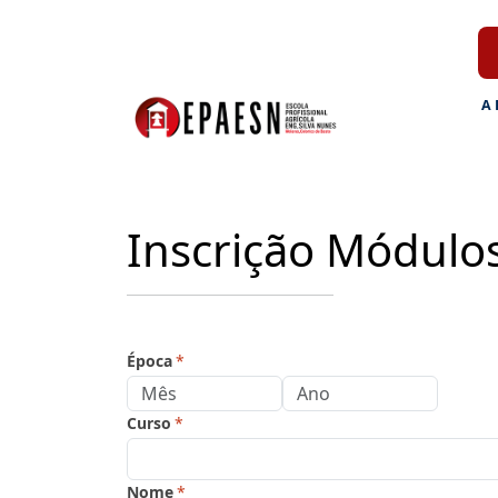
A
Inscrição Módulo
Época
*
Curso
*
Nome
*