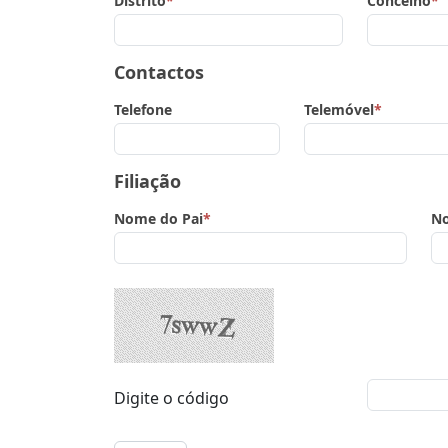
Distrito
*
Concelho
*
Contactos
Telefone
Telemóvel
*
Filiação
Nome do Pai
*
N
Digite o código