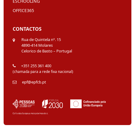
ESCHOOLING
OFFICE365
CONTACTOS
Rua de Quintela nº. 15
4890-414 Molares
Celorico de Basto – Portugal
+351 255 361 400
(chamada para a rede fixa nacional)
epf@epfcb.pt