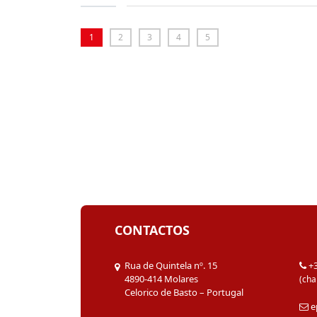
1
2
3
4
5
CONTACTOS
Rua de Quintela nº. 15
+
4890-414 Molares
(cha
Celorico de Basto – Portugal
e