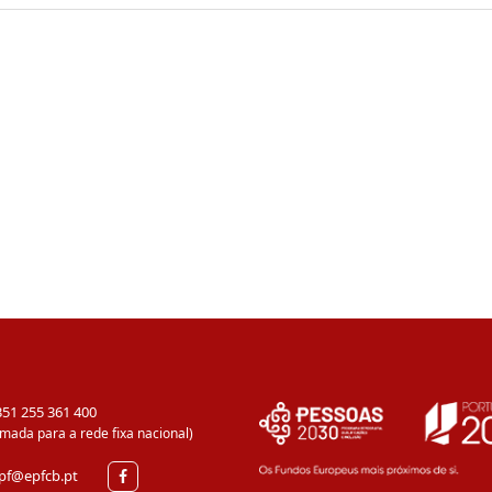
351 255 361 400
mada para a rede fixa nacional)
pf@epfcb.pt