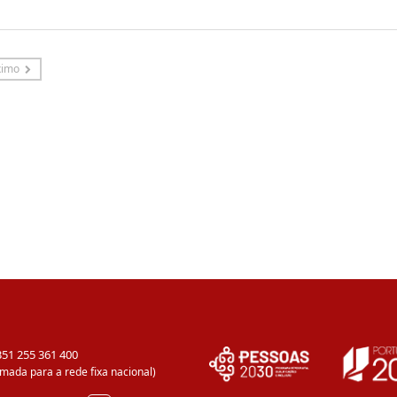
ximo
351 255 361 400
mada para a rede fixa nacional)